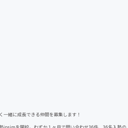
く一緒に成長できる仲間を募集します！
塾ipsimを開校。わずか１ヶ月で問い合わせ36件、36名入塾の