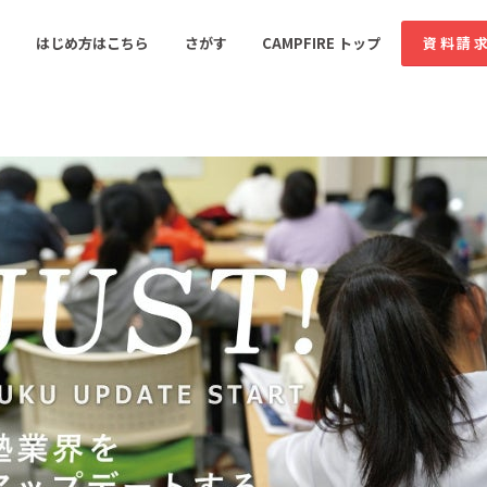
コミュニティ詳細
はじめ方はこちら
さがす
CAMPFIRE トップ
資料請
すめのコミュニティ
人気のコミュニティ
新着のコミュ
音楽
舞台・パフォーマンス
ゲーム・サービス開発
フード・飲食店
書籍・雑誌出版
アニメ・漫画
ソーシャルグッド
ビューティー・ヘルス