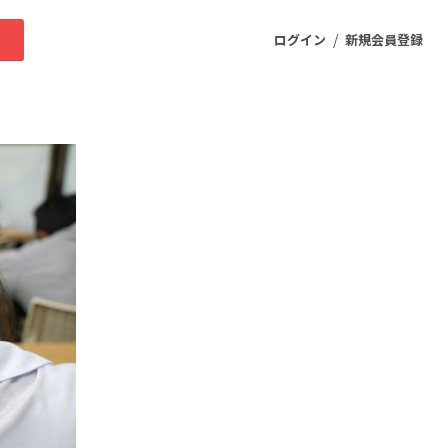
/
求
ログイン
新規会員登録
ニティ
プロダクト
ファッション
スポーツ
ケア
まちづくり・地域活性化