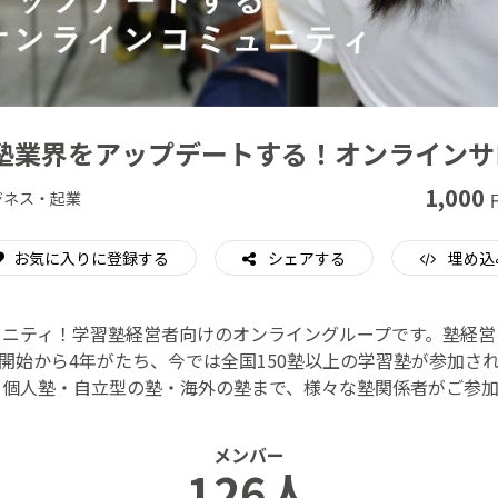
CAMPFIRE for Social Good
CAMPFIRE Creation
塾業界をアップデートする！オンラインサロ
1,000
ジネス・起業
お気に入りに登録する
シェアする
埋め込
ュニティ！学習塾経営者向けのオンライングループです。塾経営
開始から4年がたち、今では全国150塾以上の学習塾が参加さ
・個人塾・自立型の塾・海外の塾まで、様々な塾関係者がご参加
メンバー
126人