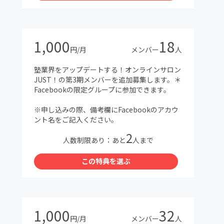
1,000
18
円/月
メンバー
人
塾業界をアップデートする！オンラインサロン
JUST！の第3期メンバーを追加募集します。＊
Facebookの限定グループに参加できます。
※申し込みの際、備考欄にFacebookのアカウ
ント名をご記入ください。
2
人数制限あり：あと
人まで
この特典を選ぶ
1,000
32
円/月
メンバー
人