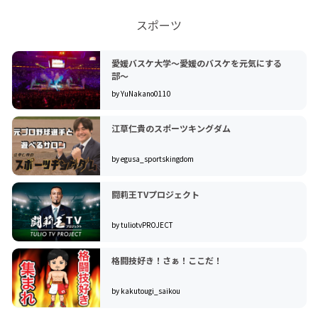
スポーツ
愛媛バスケ大学〜愛媛のバスケを元気にする
部〜
by YuNakano0110
江草仁貴のスポーツキングダム
by egusa_sportskingdom
闘莉王TVプロジェクト
by tuliotvPROJECT
格闘技好き！さぁ！ここだ！
by kakutougi_saikou