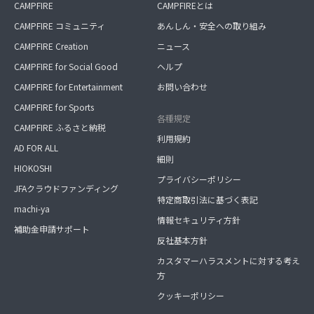
CAMPFIRE
CAMPFIREとは
CAMPFIRE コミュニティ
あんしん・安全への取り組み
CAMPFIRE Creation
ニュース
CAMPFIRE for Social Good
ヘルプ
CAMPFIRE for Entertainment
お問い合わせ
CAMPFIRE for Sports
各種規定
CAMPFIRE ふるさと納税
利用規約
AD FOR ALL
細則
HIOKOSHI
プライバシーポリシー
JFAクラウドファンディング
特定商取引法に基づく表記
machi-ya
情報セキュリティ方針
補助金申請サポート
反社基本方針
カスタマーハラスメントに対する考え
方
クッキーポリシー