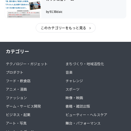
米国NLP協会公認：NLP Coaching プロフェッショナルコー
チ
by 9138daic
Herrmann international Japan公認：ハーマンモデルファ
シリテーター
このカテゴリーをもっと見る
一般社団法人産業カウンセラー協会認定：産業カウンセラー
7つの習慣ボードゲーム協会公認：7つの習慣ボードゲームナ
ビゲーター
GE JAPAN認定：GE WorkOut トレーナーアソシエイト
カテゴリー
テクノロジー・ガジェット
まちづくり・地域活性化
プロダクト
音楽
フード・飲食店
チャレンジ
アニメ・漫画
スポーツ
ファッション
映像・映画
ゲーム・サービス開発
書籍・雑誌出版
ビジネス・起業
ビューティー・ヘルスケア
アート・写真
舞台・パフォーマンス