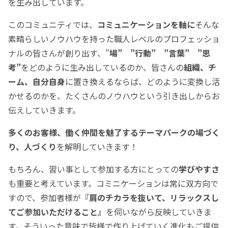
を生み出しています。
このコミュニティでは、
コミュニケーションを軸に
そんな
素晴らしいノウハウを持った職人レベルのプロフェッショ
ナルの皆さんが創り出す、”
場” ”行動” ”言葉” ”思
考”
をどのように生み出しているのか、皆さんの
組織
、チ
ーム、自分自身
に置き換えるならば、どのように変換し活
かせるのかを、たくさんのノウハウという引き出しからお
伝えしていきます。
多くのお客様、働く仲間を魅了するテーマパークの場づく
り、人づくり
を解明していきます！
もちろん、習い事として参加する方にとっての
学びやすさ
も重要と考えています。コミニケーションは常に双方向で
すので、参加者様が
『肩のチカラを抜いて、リラックスし
てご参加いただけること』
を伺いながら反映していきま
す。そういった意味で皆様で作り上げていく進化もご提供