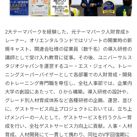
2大テーマパークを経験した、元テーマパーク人財育成ト
レーナー。オリエンタルランドではリゾートの開業時の新
規キャスト、関連会社様の従業員（数千名）の導入研修の
講師として受け入れ教育に従事。その後、ユニバーサルス
タジオジャパンを運営するユー・エス・ジェイへ。トレー
ニングスーパーバイザーとして各部署での人財育成・開発
のトレーニング専門職を専任し、全社人事部では、企業内
大学の創設にあたって、０から構築。導入研修の設計や、
グレード別人材育成体系など各種研修の企画、運営、並び
に、ゲストサービス向上プロジェクトにおいては、立ち上
げメンバーの一人として、ゲストサービスを行うクルー育
成を行い、全社ゲストサービス力向上に貢献。人事・人材
育成、人材開発にて一貫して携わり、同社のV字回復期に