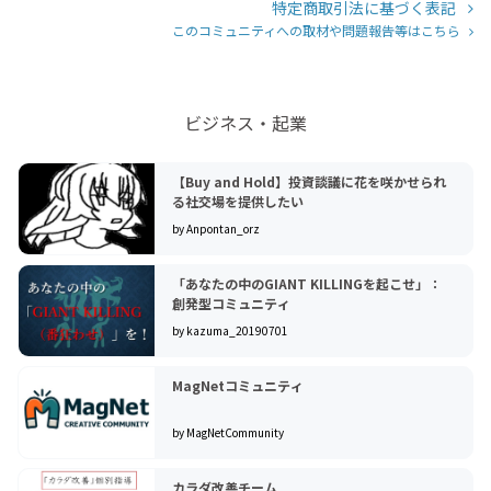
特定商取引法に基づく表記
【著書】
このコミュニティへの取材や問題報告等はこちら
⬜︎ Disney&USJで学んだ現場を強くするリーダーの原理原則
出版：2017年内外出版社
⬜︎ 同書中国語翻訳版
ビジネス・起業
出版：2019年北京时代华文书局
⬜︎ 一瞬の選択力 瞬時にベストな解を出す方法
出版：2019年内外出版社
【Buy and Hold】投資談議に花を咲かせられ
⬜︎ 2020年現在、４冊目を執筆中
る社交場を提供したい
by Anpontan_orz
2018年 日本の人事部 人事ゲスト満足度No.1貢献（春・秋
にて講演し即満席）
「あなたの中のGIANT KILLINGを起こせ」：
2018年 日本の人事部 HPアワード書籍部門にて受賞
創発型コミュニティ
2019年 SHIBUYA QWS コモンズ就任 推薦図書に選出
by kazuma_20190701
【取得資格】
MagNetコミュニティ
文部科学省（財）生涯学習開発財団公認：NLPマスタープラ
クティショナー
by MagNetCommunity
米国Society of NLP公認：ＮＬＰトレーナーアソシエイト
米国NLP協会公認：NLPビジネス プロフェッショナルトレー
ナー
カラダ改善チーム