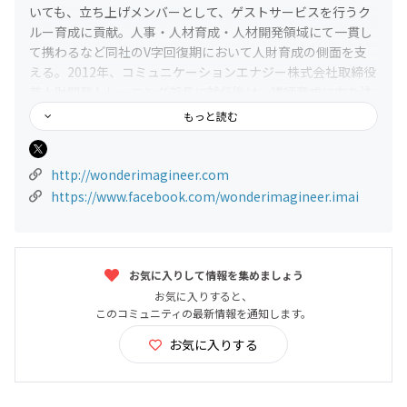
いても、立ち上げメンバーとして、ゲストサービスを行うク
ルー育成に貢献。人事・人材育成・人材開発領域にて一貫し
て携わるなど同社のV字回復期において人財育成の側面を支
える。2012年、コミュニケーションエナジー株式会社取締役
兼人財開発トレーニング部長に就任後は、講師育成に力を注
ぎ多数の講師をスキルUPに導いてきた。これまでの多彩な経
もっと読む
験を基に、オリジナルの人財育成・開発メソッドを開発し20
19年より人財育成人財開発コンサルティング会社 ワンダー
イマジニアを設立。独自性のあるスタイルにリピート企業、
http://wonderimagineer.com
ファンが跡を絶たない。
https://www.facebook.com/wonderimagineer.imai
【今井千尋】
公式HP ：
http://wonderimagineer.com
お気に入りして情報を集めましょう
公式Facebook：
https://www.facebook.com/wonderimagi
お気に入りすると、
neer.imai
このコミュニティの最新情報を通知します。
公式instagram：
https://instagram.com/c_imai?igshid=v
お気に入りする
2pj7fna9f9j
公式Twitter ：
https://twitter.com/imaichihiro?s
公式note ：
https://note.com/wonderimagineer