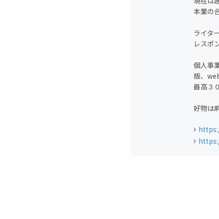
現在は
本業の
ライタ
レスポ
個人事
版、w
最高３
好物は
https:
https