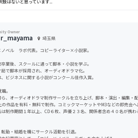
肢はないと思っています...
er_mayama
埼玉県
×ノベル ラボ代表。コピーライター×小説家。
校卒業後、スクールに通って脚本・小説を学ぶ。
オ局で脚本が採用され、オーディオドラマ化。
は、ビジネスに関する小説がコンクール佳作入賞。
就職。
傍ら、オーディオドラマ制作サークルを立ち上げ、脚本・演出・編集・
以上の作品を有料・無料で制作。コミックマーケットやM3などの即売会へ
品は制作期間１年以上、CD６枚、声優２３名、関係者含め４０名が携わ
、転勤・結婚を機にサークル活動を引退。