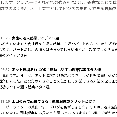
有します。メンバーはそれぞれの強みを見出し、得意なことで稼
ー間での取引も行い、事業主としてビジネスを拡大できる環境を
 19:25
女性の週末起業アイデア３選
も増えています！会社員なら週末起業、主婦やパートの方でしたらプチ
じです。パートだと月の収入は決まってしまいますが、起業でしたら青
業のアイデア３選
 09:52
ネット環境あればOK！成功しやすい週末起業ネタ３選
。眞山です。今回は、ネット環境だけあればでき、しかも準備費用が安
紹介しました。あなたの好きなことを生かして起業できる方法を探しま
成功しやすい週末起業ネタ３選
 23:26
土日のみで起業できる！週末起業のメリットとは？
。コピーライターの眞山です。ブログを更新しました。今回は、週末起
しています。週末起業には良い点も悪い点もありますが、総じて考えた