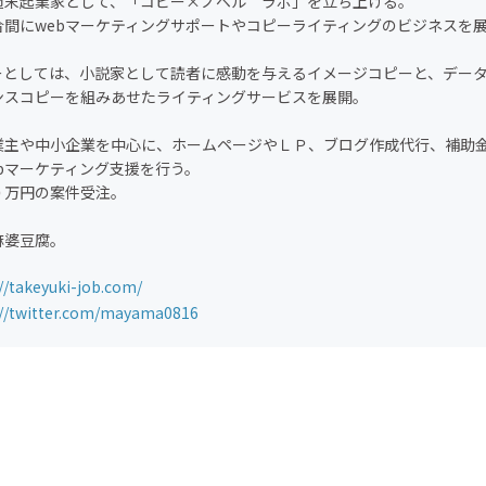
週末起業家として、「コピー×ノベル ラボ」を立ち上げる。
合間にwebマーケティングサポートやコピーライティングのビジネスを
ーとしては、小説家として読者に感動を与えるイメージコピーと、デー
ンスコピーを組みあせたライティングサービスを展開。
業主や中小企業を中心に、ホームページやＬＰ、ブログ作成代行、補助
ebマーケティング支援を行う。
０万円の案件受注。
麻婆豆腐。
//takeyuki-job.com/
://twitter.com/mayama0816