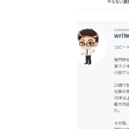
やらない選択
writ
コピー
専門学
某ラジ
小説で
23歳で
仕事の
10本
最大作
た。
その後