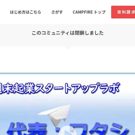
コミュニティ詳細
投稿
はじめ方はこちら
さがす
CAMPFIRE トップ
資料請
このコミュニティは閉鎖しました
すめのコミュニティ
人気のコミュニティ
新着のコミュ
音楽
舞台・パフォーマンス
ゲーム・サービス開発
フード・飲食店
書籍・雑誌出版
アニメ・漫画
ソーシャルグッド
ビューティー・ヘルス