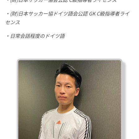
・(財)日本サッカー協ドイツ語会公認 GK C級指導者ライ
センス
・日常会話程度のドイツ語