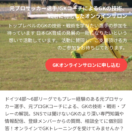
元プロサッカー選手/GKコーチによるGKの技術、
戦術に特化したオンラインサロン
トップレベルのGKの技術・戦術を学びたい選手の参加を
待っています 日本GK育成の発展の一助になりたいという
想いで活動しています。 活動に賛同し、ご支援頂ける方
のご参加をお待ちしております。
GKオンラインサロンに申し込む
ドイツ4部〜6部リーグでもプレー経験のある元プロサッ
カー選手、元プロGKコーチによる、GKの技術・戦術・プ
レーの解説。SNSでは聞けないGKのより深い専門知識や
情報配信、登録メンバーからの質問、相談全てに個別回
答！オンラインでGKトレーニングを受けてみませんか？