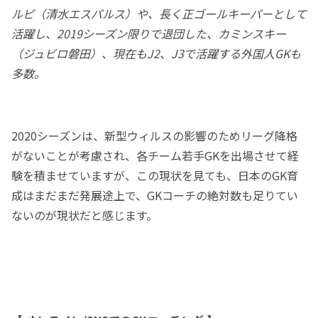
ルピ（清水エスパルス）や、長く正ゴールキーパーとして
活躍し、2019シーズン限りで退団した、カミンスキー
（ジュビロ磐田）、現在もJ2、J3で活躍する外国人GKも
多数。
2020シーズンは、新型ウィルスの影響のためリーグ降格
がないことが考慮され、各チーム若手GKを出場させて経
験を積ませていますが、この現状を見ても、日本のGK育
成はまだまだ発展途上で、GKコーチの絶対数も足りてい
ないのが現状だと感じます。