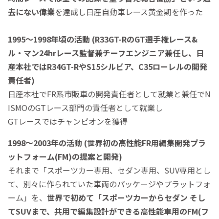
去にない偉業
を達成し日産自動車レース黄金期を作った
1995～1998年頃の活動 (R33GT-RのGT選手権レース&
ル・マン24hrレース監督兼チーフエンジニア兼任し、日
産本社ではR34GT-RやS15シルビア、C35ローレルの開発
責任者)
日産本社でFR系市販車の開発責任者として就業と兼任でN
ISMOのGTレース部門の責任者として就業し
GTレースではチャンピオンを獲得
1998～2003年の活動 (世界初の高性能FR用編集開発プラ
ットフォーム(FM)の
提案と
開発)
それまで「スポーツカー専用、セダン専用、SUV専用とし
て、別々に作られていた車両のパッケージやプラットフォ
ーム」を、
世界で初めて「スポーツカーからセダン
そし
て
SUV
まで、共用で編集設計ができる高性能車用のFM(フ