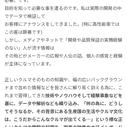
目的を知って必要な事を遣るのです。私は実際の開発の中
でデータで検証して
お客様にアナウンスをしてきました。(特に高性能車では
この差は顕著です)
しかし、メディアやネットで「開発や品質保証の実務経験
のない」人が流す情報は
その殆どがメーカーの広報や人伝の話、個人の感覚と経験
が主体になっています。
正しいクルマそのものの知識や、幅の広いバックグラウン
ドまで含めた情報などを皆さんに解り易く訓える為に、こ
れまで習得してきた
技術やノウハウそして経験事象などを
基に、データ
や解析
なども織り込み、「何の為に、どうし
てそうなるか、その背景にある生産国
の生活やクルマ文化
は、
こうだからこんなクルマが出てくる…」という様な正
しいクルマの
情報や知識を、
実車の
映像やホワイトボード