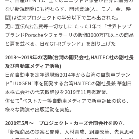
ない新規開発にも拘わらず、開発資源(人、モノ、金、時
間)は従来プロジェクトの半分以下で生み出された。
更に宣伝&広告費等一切なしに たった1年で「世界トップ
ブランドPorscheやフェラーリの販価3000万円以上の商品
と肩を並べる、日産GT-Rブランド」を創り上げた
2013～2019年の活動(台湾の開発会社,HAITEC社の副社長
及び自動車メディア活動)
日産自動車を定年退職後2014年から台湾の自動車ブラン
ド"LUXGEN"車を開発する台湾HAITECの副社長兼 華創日
本株式会社の代表取締役を2019年11月迄就業。
併せて"ベストカー等自動車メディアで新車評価の傍ら、
様々な講演や出版活動を実施。
2020年5月～ プロジェクト・カーズ合同会社を設立
、
「新規商品の提案と開発、人材育成、組織改革、先見思考