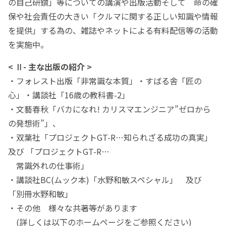
の自己研鑽」等についての講演や出版活動そして 命の確
保や社会責任の大きい「クルマに関する正しい知識や情報
を提供」する為の、雑誌やネットによる有料配信等の活動
を実施中。
< Ⅱ- 主な出版の紹介 >
・フォレスト出版「非常識な本質」・すばる舎「匠の
心」・講談社「16歳の教科書-2」
・文藝春秋「バカになれ! カリスマエンジニア”ゼロから
の発想術”」、
・双葉社「プロジェクトGT-R…知られざる成功の真実」
及び 「プロジェクトGT-R…
常識外れの仕事術」
・講談社BC(ムック本)「水野和敏スペシャル」 及び
「別冊水野和敏」
・その他 様々な共著等があります
(詳しくは以下のホームページをご参照ください)