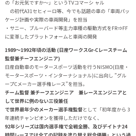
の「お元気ですか～」というTVコマーシ ャル
の初代A31セヒィーロ等、今でも話題の車の「車両パッ
ケージ計画や実際の車両開発」を担当
・サニー、ブルーバード等主力車種の駆動方式をFR⇒FF
に変革したプラットフォームと車両の開発
1989～1992年頃の活動 (日産ワークスGr-Cレースチーム
監督兼チーフエンジニア)
日産自動車のモータースポーツ活動を行うNISMO(日産・
モータースポーツ・インターナショナル)に出向し ”グル
ープCメーカー選手権レース”を担当。
チーム監督 兼チーフエンジニア 兼レースエンジニアと
して世界に例のない三役兼任
で
世界最年少のメーカー選手権監督
として「初年度から 3
年連続チャンピオンを獲得しただけでなく、
92年シリーズは国内選手権で全戦全勝、及びデイトナ24
時間レース
では
全ての
記録を塗り替え総合優勝」という過