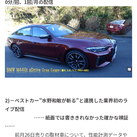
0分/回、1回/月の配信
2)－ベストカー"水野和敏が斬る"と連携した業界初のラ
イブ配信
…… 紙面では書ききれなかった確かな検証
……
前月26日売りの取材車について、性能計測データや