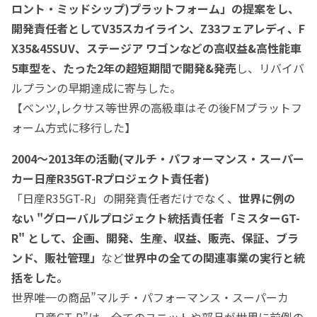
ロント・ミッドシ
ップ)
プラット
フォーム」
の提案をし、
開発責任者としてV35スカイライン、Z33フェアレ
ディ、
F
X35
&45SUV、
ステージア ワゴンなどの高収益&高性能車
5車型を、たった
2年の超短
期間で
開発&発売
し、リバイバ
ルプランの早期達成に寄与した。
【ベンツ,レクサス等世界の高級車はその後FMプラットフ
ォーム方式に移行した】
2004～2013年の活動(マルチ・パフォーマンス・スーパー
カー日産R35GT-R
プロジェクト責任者)
「日産R35GT-R」の開発責任者だけでなく、
世界に例の
ない "グローバルプロジェクト
統括
責任者
「ミスターGT-
R" として、企画、開発、生産、収益、販売、保証、ブラ
ン
ド、
販社
管理」
など
世界中の全ての関連事業の実行と統
括をした。
世界唯一の商品”マルチ・パフォーマンス・スーパーカ
ー、日産GT-R”は、全てのユニットや部品が世界に前例の