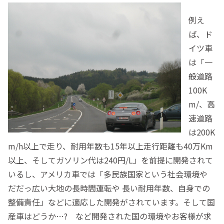
例え
ば、ド
イツ車
は「一
般道路
100K
m/、高
速道路
は200K
m/h以上で走り、耐用年数も15年以上走行距離も40万Km
以上、そしてガソリン代は240円/L」を前提に開発されて
いるし、アメリカ車では「多民族国家という社会環境や
だだっ広い大地の長時間運転や 長い耐用年数、自身での
整備責任」などに適応した開発がされています。そして国
産車はどうか…? など開発された国の環境やお客様が求