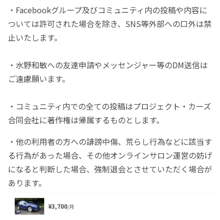
・Facebookグループ及びコミュニティ内の投稿や内容に
ついては許可された場合を除き、SNS等外部への口外は禁
止いたします。
・水野和敏への友達申請やメッセンジャー等のDM送信は
ご遠慮願います。
・コミュニティ内での全ての投稿はプロジェクト・カーズ
合同会社に著作権は帰属するものとします。
・他の利用者の方への誹謗中傷、荒らし行為などに該当す
る行為があった場合、その他オンラインサロン運営の妨げ
になると判断した場合、強制退会とさせていただく場合が
あります。
¥3,700
/月
・決済後のご返金やキャンセルは一切できかねますので、