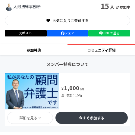
15
人
大河法律事務所
が参加中
お気に入りに登録する
ポスト
シェア
LINEで送る
参加特典
コミュニティ詳細
メンバー特典について
1,000
¥
/月
参加：15名
詳細を見る
今すぐ参加する