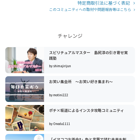
特定商取引法に基づく表記
このコミュニティへの取材や問題報告等はこちら
チャレンジ
スピリチュアルマスター 島尻淳の引き寄せ実
践塾
by shimajirijun
お笑い集会所 ～お笑い好き集まれ～
by motini222
ポチ×坂道によるインスタ攻略コミュニティ
by Onoda1111
「イマココお茶会®︎」色と言葉で望む未来を創