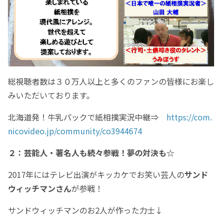
総視聴者数は３０万人以上と多くのファンの皆様にお楽し
みいただいております。
北海道発！牛乳パックで紙相撲実況中継⇒
https://com.
nicovideo.jp/community/co3944674
２：芸能人・著名人も続々参戦！夢の対決も☆
2017年にはテレビ出演がキッカケでお笑い芸人の
サンド
ウィッチマンさん
が参戦！
サンドウィッチマンのお2人が作った力士↓