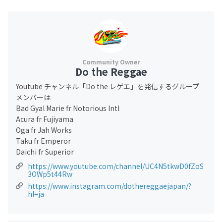
Do the Reggae
Youtube チャンネル「Do the レゲエ」を発信するグループ
メンバーは
Bad Gyal Marie fr Notorious Intl
Acura fr Fujiyama
Oga fr Jah Works
Taku fr Emperor
Daichi fr Superior
https://www.youtube.com/channel/UC4N5tkwD0fZoS
3OWp5t44Rw
https://www.instagram.com/dothereggaejapan/?
hl=ja