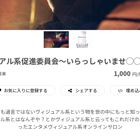
CAMPFIRE for Social Good
CAMPFIRE Creation
アル系促進委員会～いらっしゃいませ◯
1,000
音楽
円/
お気に入りに登録する
シェアする
埋め込
ても過言ではないヴィジュアル系という物を世の中にもっと知っ
アル系とはなんぞや？とかヴィジュアル系と云ってもこれだけの
ったエンタメヴィジュアル系オンラインサロン