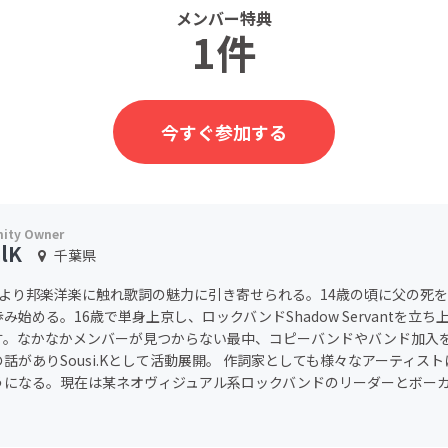
メンバー特典
1件
今すぐ参加する
alK
千葉県
頃より邦楽洋楽に触れ歌詞の魅力に引き寄せられる。14歳の頃に父の死
み始める。16歳で単身上京し、ロックバンドShadow Servantを立
す。なかなかメンバーが見つからない最中、コピーバンドやバンド加入
話がありSousi.Kとして活動展開。 作詞家としても様々なアーティス
うになる。現在は某ネオヴィジュアル系ロックバンドのリーダーとボー