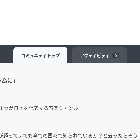
コミュニティ
トップ
アクティビティ
0
う為に」
１つが日本を代表する音楽ジャンル
が経っていても全ての国々で知られているか？と云ったらそう