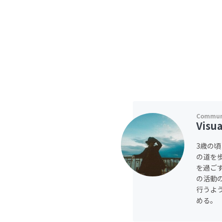
Visu
3歳の
の道を歩
を過ご
の活動の
行うよ
める。