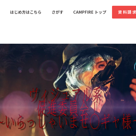
コミュニティ詳細
はじめ方はこちら
さがす
CAMPFIRE トップ
資料請
すめのコミュニティ
人気のコミュニティ
新着のコミュ
音楽
舞台・パフォーマンス
ゲーム・サービス開発
フード・飲食店
書籍・雑誌出版
アニメ・漫画
ソーシャルグッド
ビューティー・ヘルス