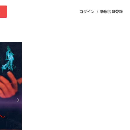
/
求
ログイン
新規会員登録
ニティ
プロダクト
ファッション
スポーツ
ケア
まちづくり・地域活性化