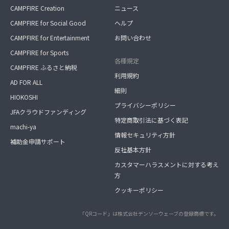
CAMPFIRE Creation
ニュース
CAMPFIRE for Social Good
ヘルプ
CAMPFIRE for Entertainment
お問い合わせ
CAMPFIRE for Sports
各種規定
CAMPFIRE ふるさと納税
利用規約
AD FOR ALL
細則
HIOKOSHI
プライバシーポリシー
JFAクラウドファンディング
特定商取引法に基づく表記
machi-ya
情報セキュリティ方針
補助金申請サポート
反社基本方針
カスタマーハラスメントに対する考え
方
クッキーポリシー
「QRコード」は株式会社デンソーウェーブの登録商標です。