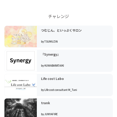
チャレンジ
つむじん。といっぷくサロン
by TSUMUZIN
『Synergy』
by KUWABARATAIKI
Life cost Labo
by Life cost consultant M_Tani
trank
by JUNYAFIRE