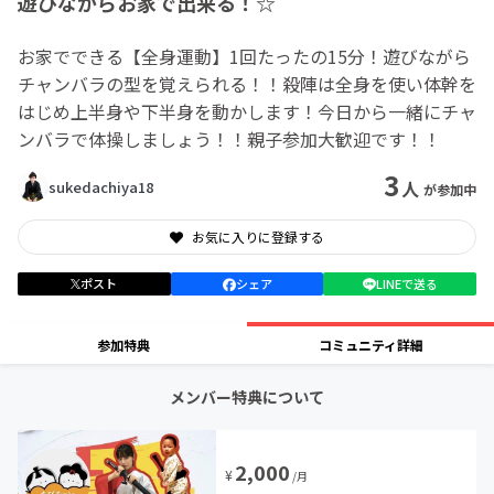
遊びながらお家で出来る！☆
お家でできる【全身運動】1回たったの15分！遊びながら
チャンバラの型を覚えられる！！殺陣は全身を使い体幹を
はじめ上半身や下半身を動かします！今日から一緒にチャ
ンバラで体操しましょう！！親子参加大歓迎です！！
3
人
sukedachiya18
が参加中
お気に入りに登録する
ポスト
シェア
LINEで送る
参加特典
コミュニティ詳細
メンバー特典について
2,000
¥
/月