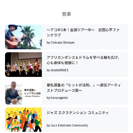
音楽
〜アコギ1本！全国ツアー中〜 近田心平ファ
ンクラブ
by Chikada Shimpei
アフリカンダンス＆ドラムを学べる輪を広げ、
心も身体も健康に！
by studiotRibES
春名源基の「ヒットが法則。」〜直伝アーティ
ストプロデュース塾〜
by harunagenki
ジャズ エクステンション コミュニティ
by Jazz Extension Community