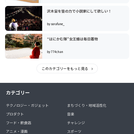
沢木宙を皆の力で小説家にして欲しい！
by sorafune_
“はにかむ隊”女王蜂は毎日着物
by 774chan
このカテゴリーをもっと見る
カテゴリー
テクノロジー・ガジェット
まちづくり・地域活性化
プロダクト
音楽
フード・飲食店
チャレンジ
アニメ・漫画
スポーツ