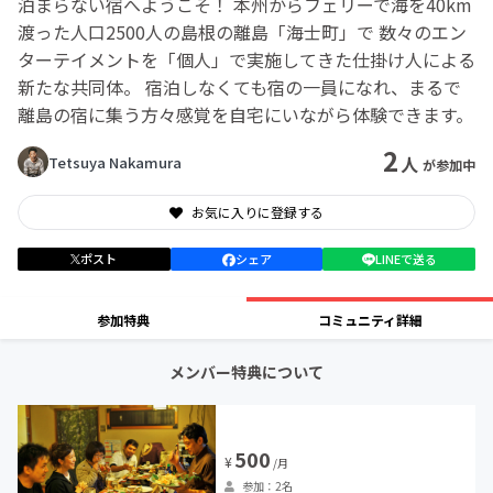
泊まらない宿へようこそ！ 本州からフェリーで海を40km
渡った人口2500人の島根の離島「海士町」で 数々のエン
ターテイメントを「個人」で実施してきた仕掛け人による
新たな共同体。 宿泊しなくても宿の一員になれ、まるで
離島の宿に集う方々感覚を自宅にいながら体験できます。
2
人
Tetsuya Nakamura
が参加中
お気に入りに登録する
ポスト
シェア
LINEで送る
参加特典
コミュニティ詳細
メンバー特典について
500
¥
/月
参加：2名