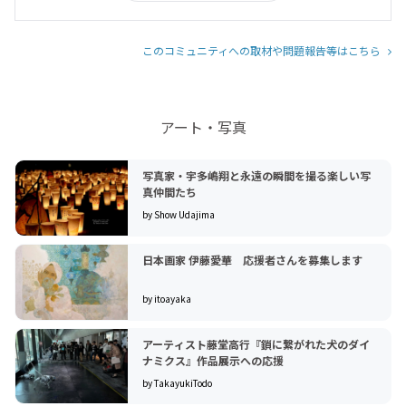
このコミュニティへの取材や問題報告等はこちら
アート・写真
写真家・宇多嶋翔と永遠の瞬間を撮る楽しい写
真仲間たち
by Show Udajima
日本画家 伊藤愛華 応援者さんを募集します
by itoayaka
アーティスト藤堂高行『鎖に繋がれた犬のダイ
ナミクス』作品展示への応援
by TakayukiTodo