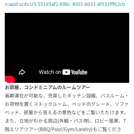
n:aaid:scds:US:551d5af2-698c-4003-8d33-8f333fff62cb
お部屋、コンドミニアムのルームツアー
長期滞在が可能な、充実したキッチン設備、バスルーム・
お荷物を置くストックルーム、ベッドのグレード、ソファ
ベッド、部屋から見えるの景色などをご覧いただけます。
また、立地がわかる周辺(外観・バス停)、ロビー風景、7
階エリアツアー(BBQ/Pool/Gym/Landry)もご覧くださ