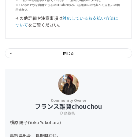
※2 Apple Payを利用できるのはSafariのみ、初月無料の特典への支払いは利
用対象外
その他詳細や注意事項は
対応しているお支払い方法に
ついて
をご覧ください。
閉じる
フランス雑貨chouchou
鳥取県
横原 陽子(Yoko Yokohara)
鳥取県出身、鳥取県在住。