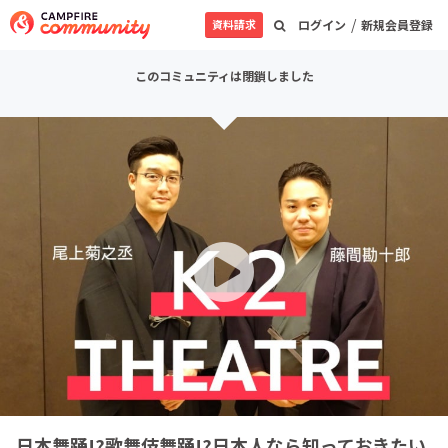
/
資料請求
ログイン
新規会員登録
このコミュニティは閉鎖しました
日本舞踊!?歌舞伎舞踊!?日本人なら知っておきたい