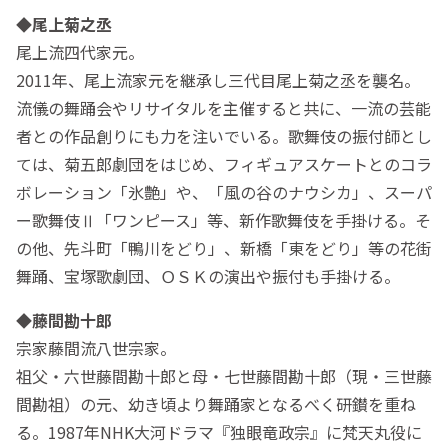
◆
尾上菊之丞
尾上流四代家元。
2011年、尾上流家元を継承し三代目尾上菊之丞を襲名。
流儀の舞踊会やリサイタルを主催すると共に、一流の芸能
者との作品創りにも力を注いでいる。歌舞伎の振付師とし
ては、菊五郎劇団をはじめ、フィギュアスケートとのコラ
ボレーション「氷艶」や、「風の谷のナウシカ」、スーパ
ー歌舞伎Ⅱ「ワンピース」等、新作歌舞伎を手掛ける。そ
の他、先斗町「鴨川をどり」、新橋「東をどり」等の花街
舞踊、宝塚歌劇団、ＯＳＫの演出や振付も手掛ける。
◆
藤間勘十郎
宗家藤間流八世宗家。
祖父・六世藤間勘十郎と母・七世藤間勘十郎（現・三世藤
間勘祖）の元、幼き頃より舞踊家となるべく研鑚を重ね
る。1987年NHK大河ドラマ『独眼竜政宗』に梵天丸役に