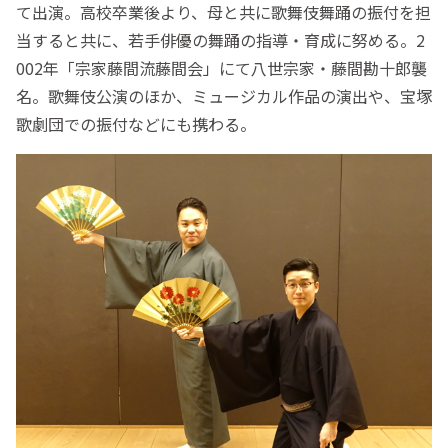
て出演。高校卒業後より、母と共に歌舞伎舞踊の振付を担
当すると共に、若手俳優の舞踊の指導・育成に努める。2
002年「宗家藤間流藤間会」にて八世宗家・藤間勘十郎襲
名。歌舞伎公演のほか、ミュージカル作品の演出や、宝塚
歌劇団での振付などにも携わる。