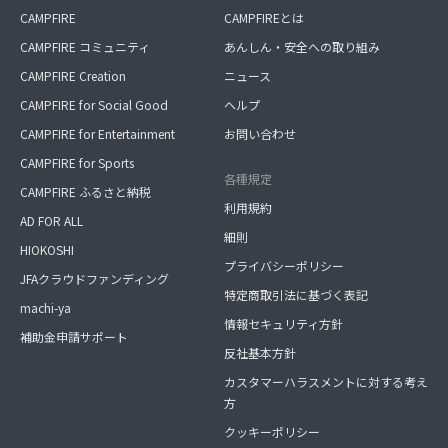
CAMPFIRE
CAMPFIREとは
CAMPFIRE コミュニティ
あんしん・安全への取り組み
CAMPFIRE Creation
ニュース
CAMPFIRE for Social Good
ヘルプ
CAMPFIRE for Entertainment
お問い合わせ
CAMPFIRE for Sports
各種規定
CAMPFIRE ふるさと納税
利用規約
AD FOR ALL
細則
HIOKOSHI
プライバシーポリシー
JFAクラウドファンディング
特定商取引法に基づく表記
machi-ya
情報セキュリティ方針
補助金申請サポート
反社基本方針
カスタマーハラスメントに対する考え
方
クッキーポリシー