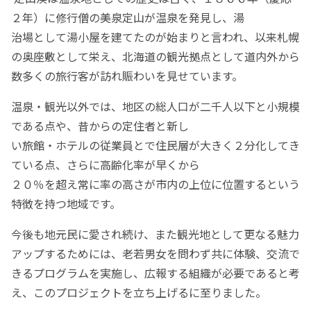
２年）に修行僧の美泉定山が温泉を発見し、湯
治場として湯小屋を建てたのが始まりと言われ、以来札幌
の奥座敷として栄え、北海道の観光拠点として道内外から
数多くの旅行客が訪れ賑わいを見せています。
温泉・観光以外では、地区の総人口が二千人以下と小規模
である点や、昔からの定住者と新し
い旅館・ホテルの従業員とで住民層が大きく２分化してき
ている点、さらに高齢化率が早くから
２０％を超え常に率の高さが市内の上位に位置するという
特徴を持つ地域です。
今後も地元民に愛され続け、また観光地として更なる魅力
アップするためには、老若男女を問わず共に体験、交流で
きるプログラムを実施し、広報する組織が必要であると考
え、このプロジェクトを立ち上げるに至りました。