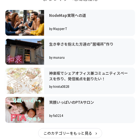
NodeMap実現への道
by Mapper T
生き辛さを抱えた方達の"居場所"作り
by munaru
神楽坂でシェアオフィス兼コミュニティスペー
スを作り、発信拠点を創りたい！
by hirota0828
笑顔いっぱいのPTAサロン
by fu0214
このカテゴリーをもっと見る