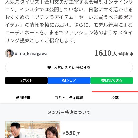
人気スタイリスト金川文夫が主宰する会員制オンラインサ
ロン。インスタでは公開していない、日常にすぐ活かせる
おすすめの「プチプラアイテム」や「いま買うべき厳選ア
イテム」の情報を軸にお届け。さらに、モデル着用による
コーディネートを、まるでファッション誌のようなスタイ
リング提案としてご紹介します。
1610
人
fumio_kanagawa
が参加中
お気に入りに登録する
ポスト
シェア
LINEで送る
参加特典
コミュニティ詳細
投稿
メンバー特典について
550
¥
/月