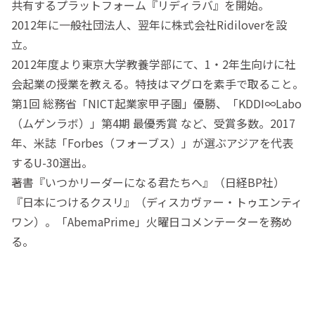
共有するプラットフォーム『リディラバ』を開始。
2012年に一般社団法人、翌年に株式会社Ridiloverを設
立。
2012年度より東京大学教養学部にて、1・2年生向けに社
会起業の授業を教える。特技はマグロを素手で取ること。
第1回 総務省「NICT起業家甲子園」優勝、「KDDI∞Labo
（ムゲンラボ）」第4期 最優秀賞 など、受賞多数。2017
年、米誌「Forbes（フォーブス）」が選ぶアジアを代表
するU-30選出。
著書『いつかリーダーになる君たちへ』（日経BP社）
『日本につけるクスリ』（ディスカヴァー・トゥエンティ
ワン）。「AbemaPrime」火曜日コメンテーターを務め
る。