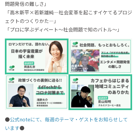
問題発信の難しさ」
「高木新平×若新雄純―社会変革を起こすイケてるプロジ
ェクトのつくりかた―」
「プロに学ぶディベート～社会問題で知のバトル～」
●
公式noteにて、毎週のテーマ・ゲストをお知らせして
います
●