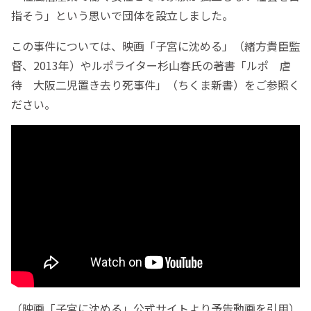
指そう」という思いで団体を設立しました。
この事件については、映画「子宮に沈める」（緒方貴臣監
督、2013年）やルポライター杉山春氏の著書「ルポ 虐
待 大阪二児置き去り死事件」（ちくま新書）をご参照く
ださい。
（映画「子宮に沈める」公式サイトより予告動画を引用）