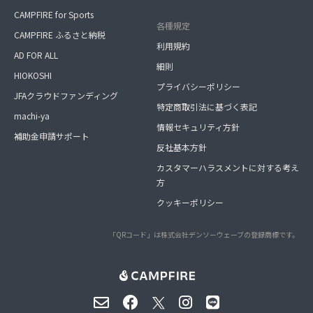
CAMPFIRE for Sports
各種規定
CAMPFIRE ふるさと納税
利用規約
AD FOR ALL
細則
HIOKOSHI
プライバシーポリシー
JFAクラウドファンディング
特定商取引法に基づく表記
machi-ya
情報セキュリティ方針
補助金申請サポート
反社基本方針
カスタマーハラスメントに対する考え
方
クッキーポリシー
「QRコード」は株式会社デンソーウェーブの登録商標です。