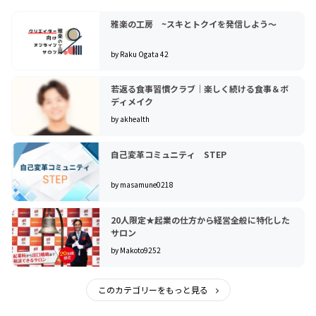
雅楽の工房 ~スキとトクイを発信しよう〜
by Raku Ogata 42
若返る食事習慣クラブ｜楽しく続ける食事＆ボ
ディメイク
by akhealth
自己変革コミュニティ STEP
by masamune0218
20人限定★起業の仕方から経営全般に特化した
サロン
by Makoto9252
このカテゴリーをもっと見る