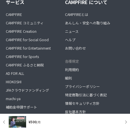
サービス
CAMPFIRE について
CAMPFIRE
CAMPFIREとは
CAMPFIRE コミュニティ
あんしん・安全への取り組み
CAMPFIRE Creation
ニュース
CAMPFIRE for Social Good
ヘルプ
CAMPFIRE for Entertainment
お問い合わせ
CAMPFIRE for Sports
各種規定
CAMPFIRE ふるさと納税
利用規約
AD FOR ALL
細則
HIOKOSHI
プライバシーポリシー
JFAクラウドファンディング
特定商取引法に基づく表記
machi-ya
情報セキュリティ方針
補助金申請サポート
反社基本方針
カスタマーハラスメントに対する考え
¥500
/月
方