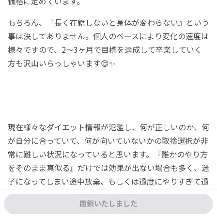
価格に定めています。
もちろん、『長く在籍しないと身体が変わらない』という
事は決してありません。個人のペースにより変化の速度は
様々ですので、2〜3ヶ月で目標を達成して卒業していく
方も沢山いらっしゃいます😊✨
現在様々なダイエット情報が氾濫し、何が正しいのか、何
が自分に合っていて、何が向いていないかの取捨選択が非
常に難しい状況になっていると思います。『誰かのやり方
をそのまま真似る』だけでは効果が出ない場合も多く、迷
子になってしまい途中放棄、もしくは過度にやりすぎて過
食衝動が起きてしまったり、心も身体も不健康になってし
閉鎖いたしました
まうようなやり方をしている方も沢山います。