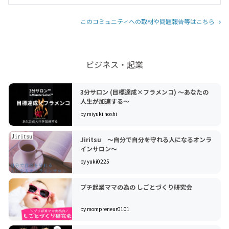
このコミュニティへの取材や問題報告等はこちら
ビジネス・起業
3分サロン︎︎ (目標達成×フラメンコ) 〜あなたの
人生が加速する〜
by miyuki hoshi
Jiritsu ～自分で自分を守れる人になるオンラ
インサロン～
by yuki0225
プチ起業ママの為の しごとづくり研究会
by mompreneur0101