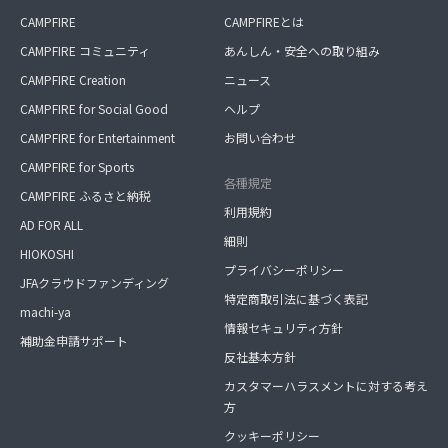
CAMPFIRE
CAMPFIREとは
CAMPFIRE コミュニティ
あんしん・安全への取り組み
CAMPFIRE Creation
ニュース
CAMPFIRE for Social Good
ヘルプ
CAMPFIRE for Entertainment
お問い合わせ
CAMPFIRE for Sports
各種規定
CAMPFIRE ふるさと納税
利用規約
AD FOR ALL
細則
HIOKOSHI
プライバシーポリシー
JFAクラウドファンディング
特定商取引法に基づく表記
machi-ya
情報セキュリティ方針
補助金申請サポート
反社基本方針
カスタマーハラスメントに対する考え
方
クッキーポリシー