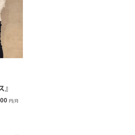
ス』
000
円/月