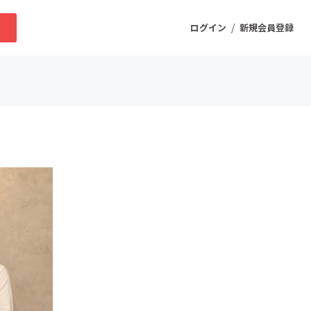
/
求
ログイン
新規会員登録
ニティ
プロダクト
ファッション
スポーツ
ケア
まちづくり・地域活性化