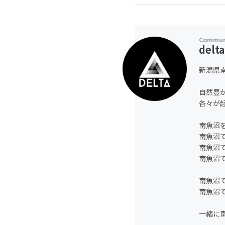
delt
新潟県
自然豊
各々が
南魚沼
南魚沼
南魚沼
南魚沼
南魚沼
南魚沼
一緒に