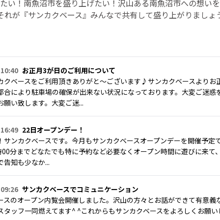
たい！南魚沼市を盛り上げたい！沢山ある南魚沼市への想いを
それが『サンカクベース』みんなで共有して盛り上がりましょ
 10:40
お正月3が日のご利用について
カクベースをご利用頂きありがと〜ございます♪サンカクベースよりお
都合により駐車場の確保が出来ない状況になっております。大変ご迷惑
願い致します。大変ご迷...
 16:49
22日オープンデー！
！サンカクベースです。今月もサンカクベースオープンデーを開催予定です
9時00分までどなたでも特に予約など必要なくオープン時間に遊びに来て
告知も少なか...
 09:26
サンカクベースでコミュニケーション
ースのオープン内覧会開催しました。沢山の方々とお話ができて有意義
スタッフ一同燃えてます^ ^これからもサンカクベースをよろしくお願いし