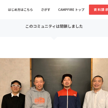
コミュニティ詳細
投稿
はじめ方はこちら
さがす
CAMPFIRE トップ
資料請
このコミュニティは閉鎖しました
すめのコミュニティ
人気のコミュニティ
新着のコミュ
音楽
舞台・パフォーマンス
ゲーム・サービス開発
フード・飲食店
書籍・雑誌出版
アニメ・漫画
ソーシャルグッド
ビューティー・ヘルス