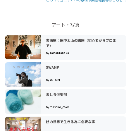
アート・写真
書画家：田中太山の講座（初心者からプロま
で）
by TaisanTanaka
SWAMP
by YUTOBI
ましろ倶楽部
by mashiro_color
絵の世界で生きる為に必要な事