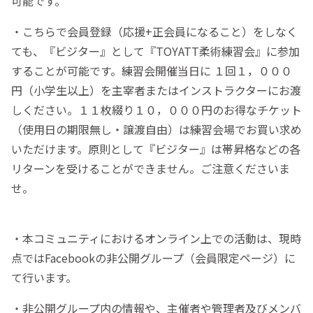
可能です。
・こちらで会員登録（応援+正会員になること）をしなく
ても、『ビジター』として『TOYATT柔術練習会』に参加
することが可能です。練習会開催当日に １回１，０００
円（小学生以上）を主宰者またはインストラクターにお渡
しください。１１枚綴り１０，０００円のお得なチケット
（使用日の期限無し・譲渡自由）は練習会場でお買い求め
いただけます。原則として『ビジター』は帯昇格などの各
リターンを受けることができません。ご注意くださいま
せ。
・本コミュニティにおけるオンライン上での活動は、現時
点ではFacebookの非公開グループ（会員限定ページ）に
て行います。
・非公開グループ内の情報や、主催者や管理者及びメンバ