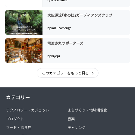
大阪源流｢水の杜｣ガーディアンズクラブ
by mizunomorigc
電波赤丸サポーターズ
by kiyopi
このカテゴリーをもっと見る
カテゴリー
テクノロジー・ガジェット
まちづくり・地域活性化
プロダクト
音楽
フード・飲食店
チャレンジ