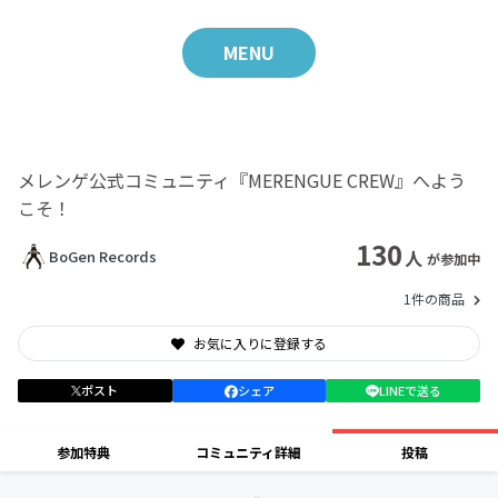
MENU
メレンゲ公式コミュニティ『MERENGUE CREW』へよう
こそ！
130
人
BoGen Records
が参加中
1件の商品
お気に入りに登録する
ポスト
シェア
LINEで送る
参加特典
コミュニティ詳細
投稿