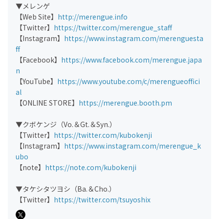
▼メレンゲ
【Web Site】
http://merengue.info
【Twitter】
https://twitter.com/merengue_staff
【Instagram】
https://www.instagram.com/merenguesta
ff
【Facebook】
https://www.facebook.com/merengue.japa
n
【YouTube】
https://www.youtube.com/c/merengueoffici
al
【ONLINE STORE】
https://merengue.booth.pm
▼クボケンジ（Vo.＆Gt.＆Syn.）
【Twitter】
https://twitter.com/kubokenji
【Instagram】
https://www.instagram.com/merengue_k
ubo
【note】
https://note.com/kubokenji
▼タケシタツヨシ（Ba.＆Cho.）
【Twitter】
https://twitter.com/tsuyoshix