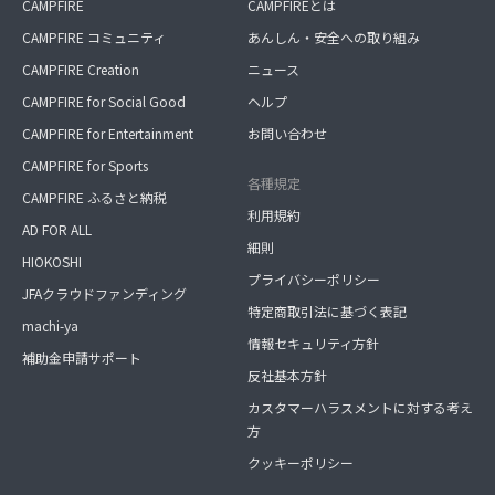
CAMPFIRE
CAMPFIREとは
CAMPFIRE コミュニティ
あんしん・安全への取り組み
CAMPFIRE Creation
ニュース
CAMPFIRE for Social Good
ヘルプ
CAMPFIRE for Entertainment
お問い合わせ
CAMPFIRE for Sports
各種規定
CAMPFIRE ふるさと納税
利用規約
AD FOR ALL
細則
HIOKOSHI
プライバシーポリシー
JFAクラウドファンディング
特定商取引法に基づく表記
machi-ya
情報セキュリティ方針
補助金申請サポート
反社基本方針
カスタマーハラスメントに対する考え
方
クッキーポリシー