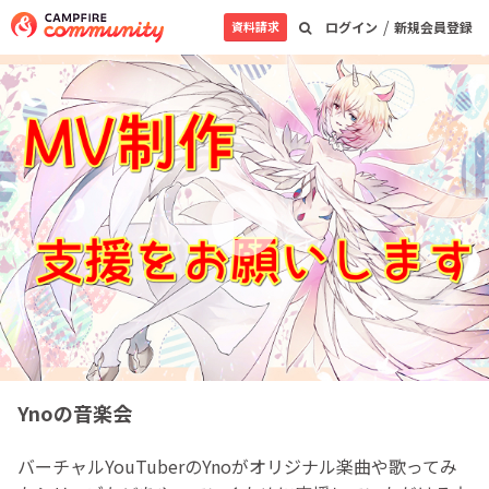
/
資料請求
ログイン
新規会員登録
Ynoの音楽会
バーチャルYouTuberのYnoがオリジナル楽曲や歌ってみ