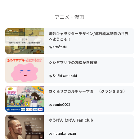
アニメ・漫画
海外キャラクターデザイン/海外絵本制作の世界
へようこそ！
by artoftoshi
シシヤマザキのお絵かき教室
by ShiShi Yamazaki
さくらサブカルチャー学園 （クランＳＳＳ）
by sumire0003
ゆうげん むげん Fan Club
by mutenka_yugen