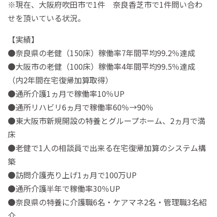
※現在、大阪府吹田市で1件 奈良香芝市で1件問い合わ
せを頂いている状況。
【実績】
●奈良県の老健（150床）稼働率7年間平均99.2％達成
●大阪市の老健（100床）稼働率4年間平均99.5％達成
（内2年間在宅復帰加算取得）
●通所介護1ヵ月で稼働率10％UP
●通所リハビリ6ヵ月で稼働率60％→90％
●東大阪市新規開設の特養とグループホーム、2ヵ月で満
床
●老健で1人の相談員で出来る在宅復帰加算のシステム構
築
●訪問介護売り上げ1ヵ月で100万UP
●通所介護半年で稼働率30％UP
●奈良県の特養に介護職6名・ケアマネ2名・管理職3名紹
介。