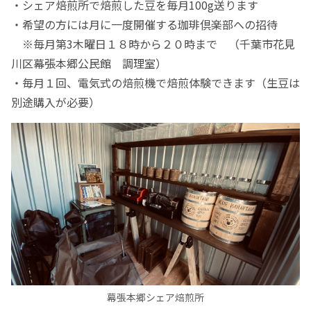
・シェア焙煎所で焙煎した豆を毎月100g送ります
・希望の方には月に一度開催する珈琲倶楽部への招待
※毎月第3木曜日１８時から２０時まで （千葉市花見
川区幕張本郷公民館 調理室）
・毎月１回、電気式の焙煎機で焙煎体験できます（生豆は
別途購入が必要）
幕張本郷シェア焙煎所