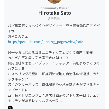
Hirotaka Sato
千葉県
パパ建築家：まちづくりデザイナー：空き家有効活用アドバ
イザー
おやこカフェ
https://peraichi.com/landing_pages/view/cafe
週一からはじめるコミュニティカフェづくり講座：主催
ぺんぎん不動産：空き家空き店舗ＤＩＹ
軒先珈琲×まちライブラリー：シャッター前をまちづくりの
ハブにする
ミズベリング花見川：印旛沼流域地方自治体広域連携、カヤ
ックキャンプ
ぼくのツリーハウス：遊休農地や林地を焚き火ができるキャ
ンプサイトに
西千葉アトリエカフェ：週末は画家のアトリエ平日はシェア
キッチンがあるレンタルスペースに