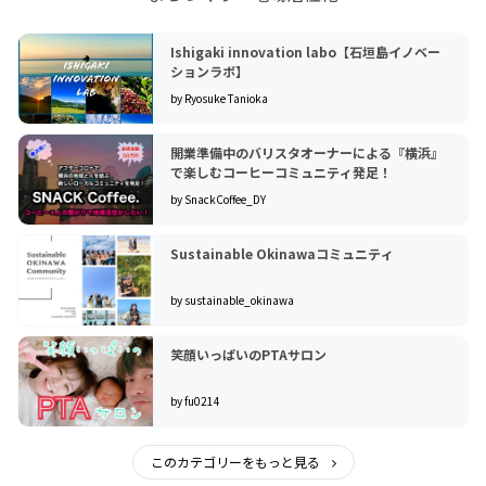
Ishigaki innovation labo【石垣島イノベー
ションラボ】
by Ryosuke Tanioka
開業準備中のバリスタオーナーによる『横浜』
で楽しむコーヒーコミュニティ発足！
by SnackCoffee_DY
Sustainable Okinawaコミュニティ
by sustainable_okinawa
笑顔いっぱいのPTAサロン
by fu0214
このカテゴリーをもっと見る