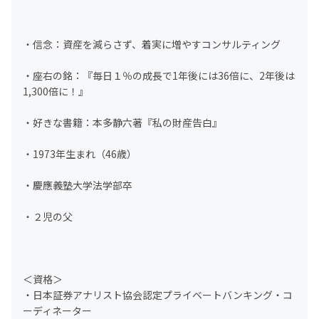
・信念：資産を減らさず、着実に増やすコンサルティング
・座右の銘：『毎日１％の成長で1年後には36倍に、2年後は
1,300倍に！』
・好きな書籍：本多静六著『私の財産告白』
・1973年生まれ（46歳）
・慶應義塾大学法学部卒
・２児の父
＜資格＞
・日本証券アナリスト協会認定プライベートバンキング・コ
ーディネーター