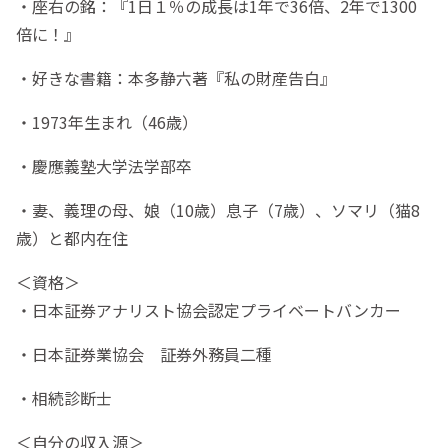
・座右の銘：『1日１％の成長は1年で36倍、2年で1300
倍に！』
・好きな書籍：本多静六著『私の財産告白』
・1973年生まれ（46歳）
・慶應義塾大学法学部卒
・妻、義理の母、娘（10歳）息子（7歳）、ソマリ（猫8
歳）と都内在住
＜資格＞
・日本証券アナリスト協会認定プライベートバンカー
・日本証券業協会 証券外務員二種
・相続診断士
＜自分の収入源＞