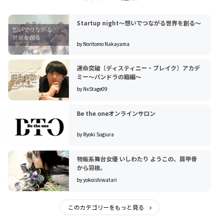
Startup night〜想いでつながる世界を創る〜
by Noritomo Nakayama
運命突破〔ディスティニー・ブレイク〕アカデ
ミー〜パンドラの箱編〜
by NxStage09
Be the oneオンラインサロン
by Ryoki Sugiura
物販系舞台女優 いしわたり ようこの、肩甲骨
から羽根。
by yokoishiwatari
このカテゴリーをもっと見る