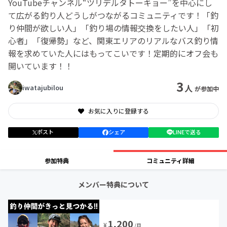
YouTubeチャンネル“ツリデルタトーキョー”を中心にし
て広がる釣り人どうしがつながるコミュニティです！「釣
り仲間が欲しい人」「釣り場の情報交換をしたい人」「初
心者」「復帰勢」など、関東エリアのリアルなバス釣り情
報を求めていた人にはもってこいです！定期的にオフ会も
開いています！！
3
人
iwatajubilou
が参加中
お気に入りに登録する
ポスト
シェア
LINEで送る
参加特典
コミュニティ詳細
メンバー特典について
1,200
¥
/月