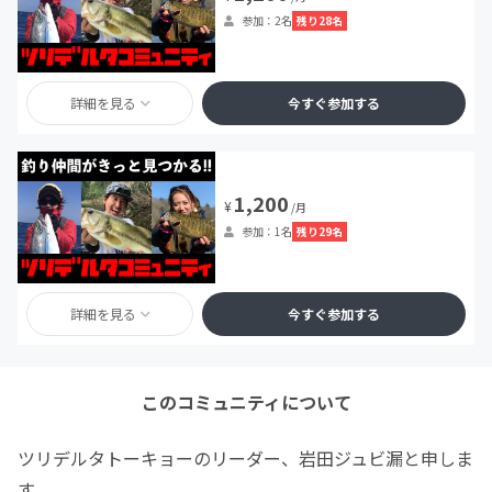
残り28名
参加：2名
詳細を見る
今すぐ参加する
1,200
¥
/月
残り29名
参加：1名
詳細を見る
今すぐ参加する
このコミュニティについて
ツリデルタトーキョーのリーダー、岩田ジュビ漏と申しま
す。