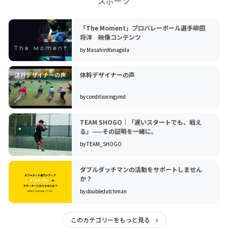
スポーツ
「The Moment」プロバレーボール選手柳田
将洋 映像コンテンツ
by MasahiroYanagida
体幹デザイナーの声
by conditioningymd
TEAM SHOGO｜「遅いスタートでも、戦え
る」——その証明を一緒に。
by TEAM_SHOGO
ダブルダッチマンの活動をサポートしません
か？
by doubledutchman
このカテゴリーをもっと見る