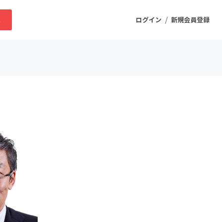
/
求
ログイン
新規会員登録
ニティ
プロダクト
ファッション
スポーツ
ケア
まちづくり・地域活性化