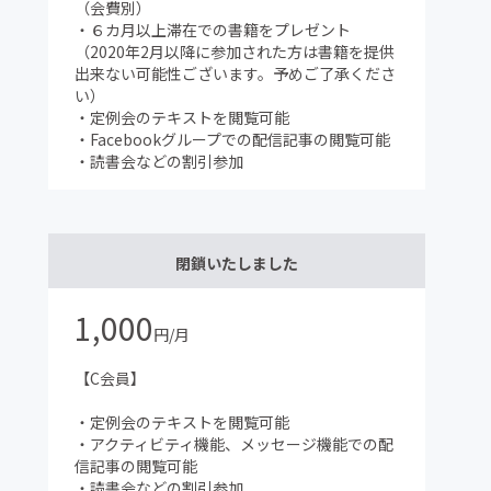
（会費別）
・６カ月以上滞在での書籍をプレゼント
（2020年2月以降に参加された方は書籍を提供
出来ない可能性ございます。予めご了承くださ
い）
・定例会のテキストを閲覧可能
・Facebookグループでの配信記事の閲覧可能
・読書会などの割引参加
」
閉鎖いたしました
1,000
円/月
【C会員】
・定例会のテキストを閲覧可能
・アクティビティ機能、メッセージ機能での配
信記事の閲覧可能
・読書会などの割引参加