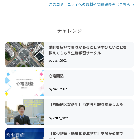
このコミュニティへの取材や問題報告等はこちら
チャレンジ
講師を招いて興味があることや学びたいことを
教えてもらう生涯学習サークル
by Jack0901
心電図塾
by takumi821
【月額制×就活生】内定勝ち取り卒業しよう！
by keita_sato
【希少難病・脳脊髄液減少症】支援が必要で
す！