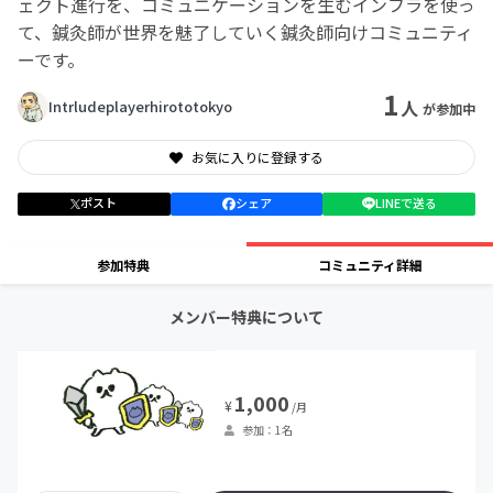
ェクト進行を、コミュニケーションを生むインフラを使っ
て、鍼灸師が世界を魅了していく鍼灸師向けコミュニティ
ーです。
1
人
Intrludeplayerhirototokyo
が参加中
お気に入りに登録する
ポスト
シェア
LINEで送る
参加特典
コミュニティ詳細
メンバー特典について
1,000
¥
/月
参加：1名