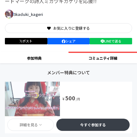
ードマークの詩人ミカヅキカゲリを応援!!
3kaduki_kageri
お気に入りに登録する
ポスト
シェア
LINEで送る
参加特典
コミュニティ詳細
メンバー特典について
500
¥
/月
詳細を見る
今すぐ参加する