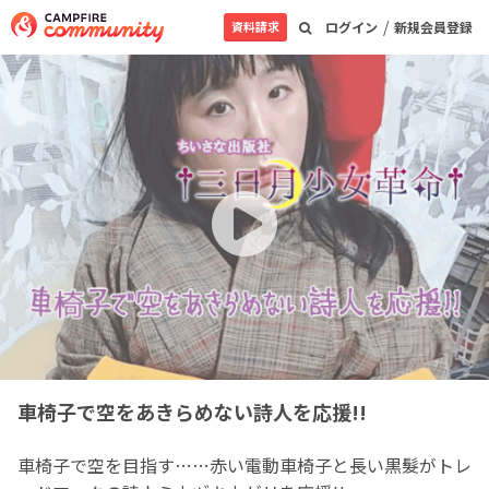
/
資料請求
ログイン
新規会員登録
車椅子で空をあきらめない詩人を応援!!
車椅子で空を目指す……赤い電動車椅子と長い黒髮がトレ