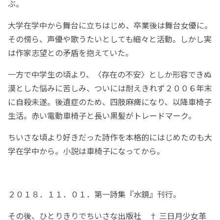
ぶ。
大学在学中から舞台に立ちはじめ、卒業後は舞台女優に。
その傍ら、声優や歌うたいとしても細々と活動。しかし実
は作家志望との矛盾を抱えていた。
一方で中学生の頃より、〈存在の不安〉としか形容できぬ
漠とした悩みに苦しみ、ついには耐えきれず２００６年末
に自殺未遂。後遺症のため、四肢麻痺になり、以降車椅子
生活。赤い電動車椅子と長い黒髪がトレードマーク。
ちいさな頃より好きだった詩作を本格的にはじめたのも大
学在学中から。小説は車椅子になってから。
２０１８．１１．０１．第一詩集『水鏡』刊行。
その後、ひとりきりでちいさな出版社 † 三日月少女革