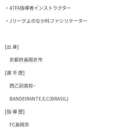
・47FA指導者インストラクター
・Jリーグよのなか科ファシリテーター
[出 身]
京都府長岡京市
[選 手 歴]
西乙訓高校~
BANDEIRANTE.E.C(BRASIL)
[指 導 歴]
FC長岡京