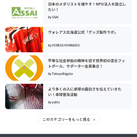
日本のメダリストを増やす！NPO法人を設立し
たい！
by SSAI
ヴォレアス北海道公式「グッズ製作ラボ」
by VOREAS HOKKAIDO
平等な社会参加の精神を促す世界初の混合フッ
トボール、サポーター全員集合！
by TakuyaNagata
より多くの人に卓球の面白さを伝えていきた
い！卓球普及活動
by yskts
このカテゴリーをもっと見る