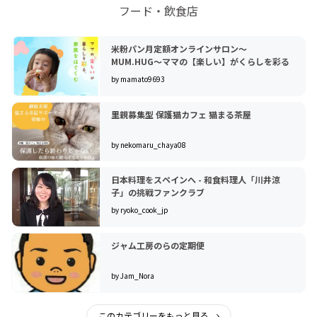
フード・飲食店
米粉パン月定額オンラインサロン〜
MUM.HUG〜ママの【楽しい】がくらしを彩る
by mamato9693
里親募集型 保護猫カフェ 猫まる茶屋
by nekomaru_chaya08
日本料理をスペインへ - 和食料理人「川井涼
子」の挑戦ファンクラブ
by ryoko_cook_jp
ジャム工房のらの定期便
by Jam_Nora
このカテゴリーをもっと見る