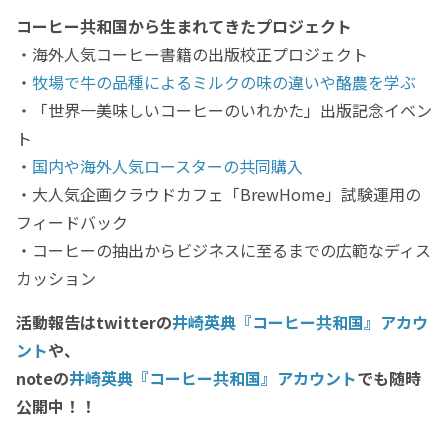
コーヒー共和国から生まれてきたプロジェクト
・海外人気コーヒー書籍の出版校正プロジェクト
・
牧場で牛の品種によるミルクの味の違いや酪農を学ぶ
・「世界一美味しいコーヒーのいれかた」出版記念イベン
ト
・
国内や海外人気ロースターの共同購入
・大人気企画クラウドカフェ「BrewHome」試験運用の
フィードバック
・コーヒーの抽出からビジネスに至るまでの広範なディス
カッション
活動報告はtwitterの
井崎英典『コーヒー共和国』アカウ
ント
や、
noteの
井崎英典『コーヒー共和国』アカウント
でも随時
公開中！！