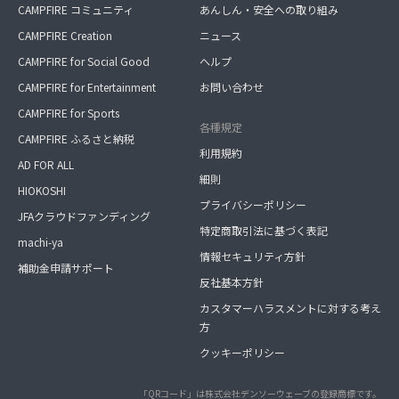
CAMPFIRE コミュニティ
あんしん・安全への取り組み
CAMPFIRE Creation
ニュース
CAMPFIRE for Social Good
ヘルプ
CAMPFIRE for Entertainment
お問い合わせ
CAMPFIRE for Sports
各種規定
CAMPFIRE ふるさと納税
利用規約
AD FOR ALL
細則
HIOKOSHI
プライバシーポリシー
JFAクラウドファンディング
特定商取引法に基づく表記
machi-ya
情報セキュリティ方針
補助金申請サポート
反社基本方針
カスタマーハラスメントに対する考え
方
クッキーポリシー
「QRコード」は株式会社デンソーウェーブの登録商標です。