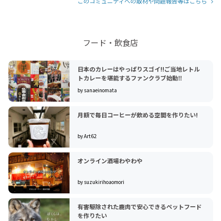
このコミュニティへの取材や問題報告等はこちら
フード・飲食店
日本のカレーはやっぱりスゴイ!!ご当地レトル
トカレーを堪能するファンクラブ始動‼
by sanaeinomata
月額で毎日コーヒーが飲める空間を作りたい!
by Art62
オンライン酒場わやわや
by suzukirihoaomori
有害駆除された鹿肉で安心できるペットフード
を作りたい