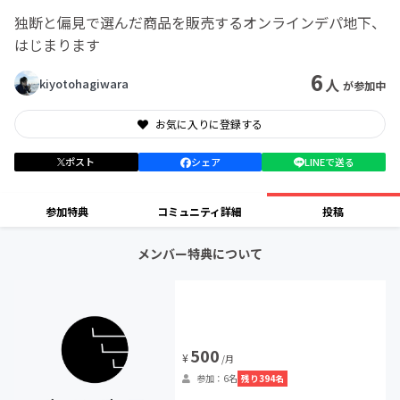
独断と偏見で選んだ商品を販売するオンラインデパ地下、
はじまります
6
人
kiyotohagiwara
が参加中
お気に入りに登録する
ポスト
シェア
LINEで送る
参加特典
コミュニティ詳細
投稿
メンバー特典について
500
¥
/月
残り394名
参加：6名