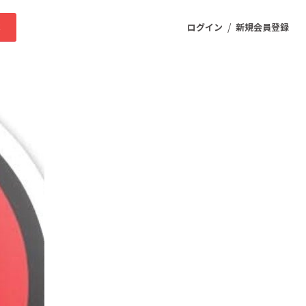
/
求
ログイン
新規会員登録
ニティ
プロダクト
ファッション
スポーツ
ケア
まちづくり・地域活性化