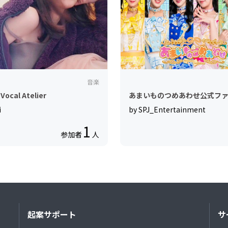
音楽
Vocal Atelier
あまいものつめあわせ公式フ
i
by SPJ_Entertainment
1
参加者
人
起案サポート
サ