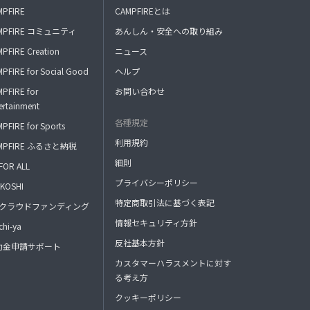
MPFIRE
CAMPFIREとは
MPFIRE コミュニティ
あんしん・安全への取り組み
PFIRE Creation
ニュース
PFIRE for Social Good
ヘルプ
PFIRE for
お問い合わせ
ertainment
各種規定
PFIRE for Sports
利用規約
MPFIRE ふるさと納税
細則
FOR ALL
プライバシーポリシー
KOSHI
特定商取引法に基づく表記
FAクラウドファンディング
情報セキュリティ方針
hi-ya
反社基本方針
助金申請サポート
カスタマーハラスメントに対す
る考え方
クッキーポリシー