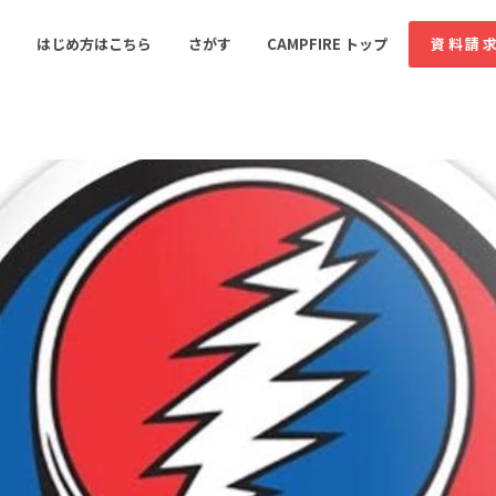
コミュニティ詳細
はじめ方はこちら
さがす
CAMPFIRE トップ
資料請
すめのコミュニティ
人気のコミュニティ
新着のコミュ
音楽
舞台・パフォーマンス
ゲーム・サービス開発
フード・飲食店
書籍・雑誌出版
アニメ・漫画
ソーシャルグッド
ビューティー・ヘルス