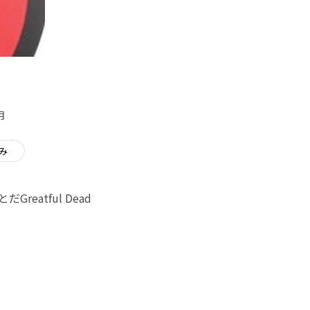
月
み
atful Dead