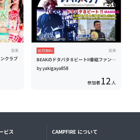
音楽
音楽
初月無料
ァンクラブ
BEAKのドタバタ８ビート!!番組ファンク
ラブ【#裏ビート】FMラジオ連携
by yakigaya858
12
参加者
人
ービス
CAMPFIRE について