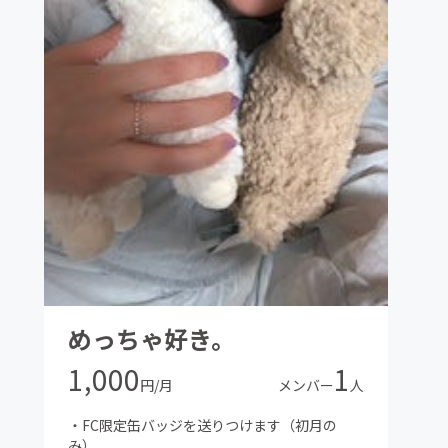
めっちゃ好き。
1,000
1
円/月
メンバー
人
・FC限定缶バッジを送りつけます（初月の
み）