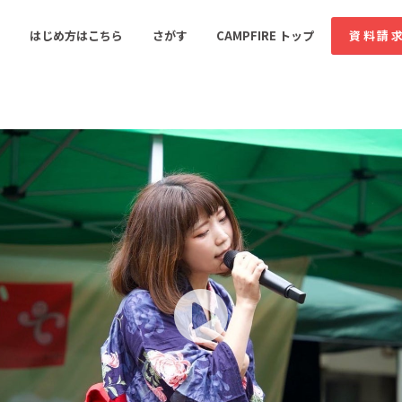
コミュニティ詳細
はじめ方はこちら
さがす
CAMPFIRE トップ
資料請
すめのコミュニティ
人気のコミュニティ
新着のコミュ
音楽
舞台・パフォーマンス
ゲーム・サービス開発
フード・飲食店
書籍・雑誌出版
アニメ・漫画
ソーシャルグッド
ビューティー・ヘルス