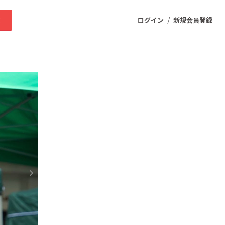
/
求
ログイン
新規会員登録
ニティ
プロダクト
ファッション
スポーツ
ケア
まちづくり・地域活性化