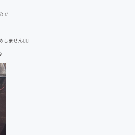
ので
せん🙅‍♀️
