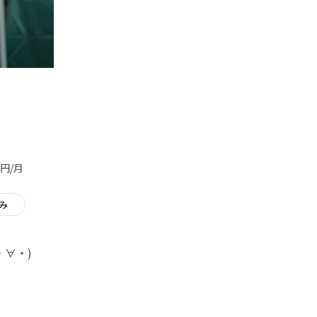
円/月
み
∀・)