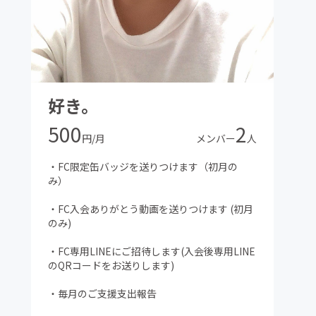
好き。
500
2
円/月
メンバー
人
・FC限定缶バッジを送りつけます（初月の
み）
・FC入会ありがとう動画を送りつけます (初月
のみ)
・FC専用LINEにご招待します(入会後専用LINE
のQRコードをお送りします)
・毎月のご支援支出報告