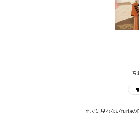
音
他では見れないYuri