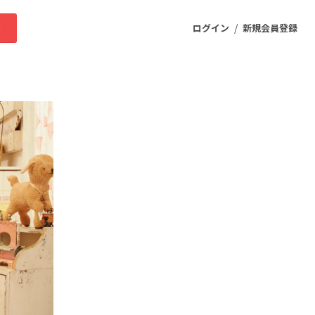
/
求
ログイン
新規会員登録
ニティ
プロダクト
ファッション
スポーツ
ケア
まちづくり・地域活性化