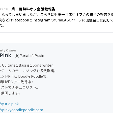
 06:30
第一回 無料オフ会 活動報告
くなってしまいましたが、こちらにも第一回無料オフ会の様子の報告を
などはFacebookとInstagramのYuriaLABOページに開催翌日
..
aPink
YuriaLifeMusic
, Guitarist, Bassist, Song writer,
やゲームのテーマソングを多数歌唱。
ドPinky Doodle Poodleで、
長期LIVEツアー敢行中！
リストでナチュラリスト。
に帰国します。
//yuria.pink
://pinkydoodlepoodle.com