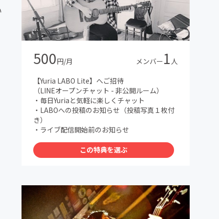
い
500
1
円/月
メンバー
人
【Yuria LABO Lite】へご招待
（LINEオープンチャット - 非公開ルーム）
・毎日Yuriaと気軽に楽しくチャット
・LABOへの投稿のお知らせ（投稿写真１枚付
き）
・ライブ配信開始前のお知らせ
この特典を選ぶ