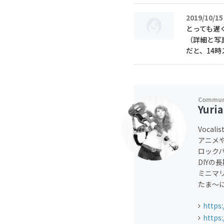
2019/10/15
とっても遅
（詳細と写真
だと、14時ス.
Yuri
Vocalist
アニメ
ロックバン
DIYの
ミニマ
たま～
https:
https