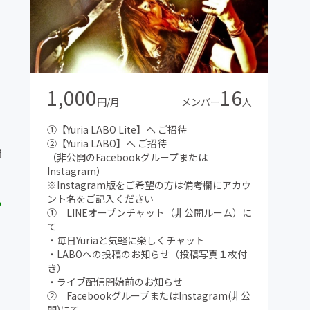
1,000
16
円/月
メンバー
人
①【Yuria LABO Lite】へ ご招待
②【Yuria LABO】へ ご招待
開
（非公開のFacebookグループまたは
Instagram）
※Instagram版をご希望の方は備考欄にアカウ
ント名をご記入ください
う
① LINEオープンチャット（非公開ルーム）に
て
・毎日Yuriaと気軽に楽しくチャット
・LABOへの投稿のお知らせ（投稿写真１枚付
き）
・ライブ配信開始前のお知らせ
② FacebookグループまたはInstagram(非公
開)にて