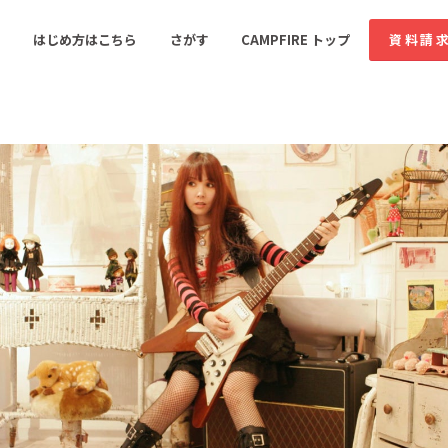
コミュニティ詳細
投稿
はじめ方はこちら
さがす
CAMPFIRE トップ
資料請
すめのコミュニティ
人気のコミュニティ
新着のコミュ
音楽
舞台・パフォーマンス
ゲーム・サービス開発
フード・飲食店
書籍・雑誌出版
アニメ・漫画
ソーシャルグッド
ビューティー・ヘルス