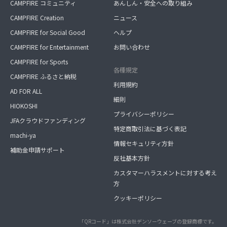
CAMPFIRE コミュニティ
あんしん・安全への取り組み
CAMPFIRE Creation
ニュース
CAMPFIRE for Social Good
ヘルプ
CAMPFIRE for Entertainment
お問い合わせ
CAMPFIRE for Sports
各種規定
CAMPFIRE ふるさと納税
利用規約
AD FOR ALL
細則
HIOKOSHI
プライバシーポリシー
JFAクラウドファンディング
特定商取引法に基づく表記
machi-ya
情報セキュリティ方針
補助金申請サポート
反社基本方針
カスタマーハラスメントに対する考え
方
クッキーポリシー
「QRコード」は株式会社デンソーウェーブの登録商標です。