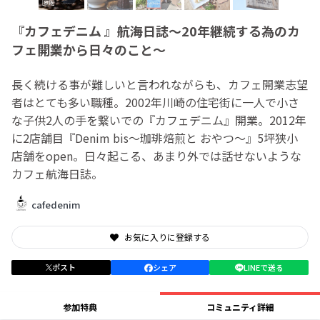
『カフェデニム 』航海日誌〜20年継続する為のカ
フェ開業から日々のこと〜
長く続ける事が難しいと言われながらも、カフェ開業志望
者はとても多い職種。2002年川崎の住宅街に一人で小さ
な子供2人の手を繋いでの『カフェデニム』開業。2012年
に2店舗目『Denim bis〜珈琲焙煎と おやつ〜』5坪狭小
店舗をopen。日々起こる、あまり外では話せないような
カフェ航海日誌。
cafedenim
お気に入りに登録する
ポスト
シェア
LINEで送る
参加特典
コミュニティ詳細