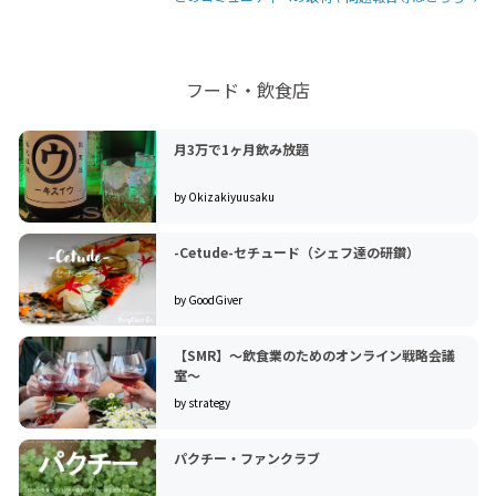
フード・飲食店
月3万で1ヶ月飲み放題
by Okizakiyuusaku
-Cetude-セチュード（シェフ達の研鑽）
by GoodGiver
【SMR】～飲食業のためのオンライン戦略会議
室～
by strategy
パクチー・ファンクラブ