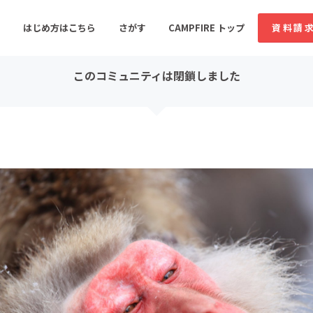
コミュニティ詳細
はじめ方はこちら
さがす
CAMPFIRE トップ
資料請
このコミュニティは閉鎖しました
すめのコミュニティ
人気のコミュニティ
新着のコミュ
音楽
舞台・パフォーマンス
ゲーム・サービス開発
フード・飲食店
書籍・雑誌出版
アニメ・漫画
ソーシャルグッド
ビューティー・ヘルス