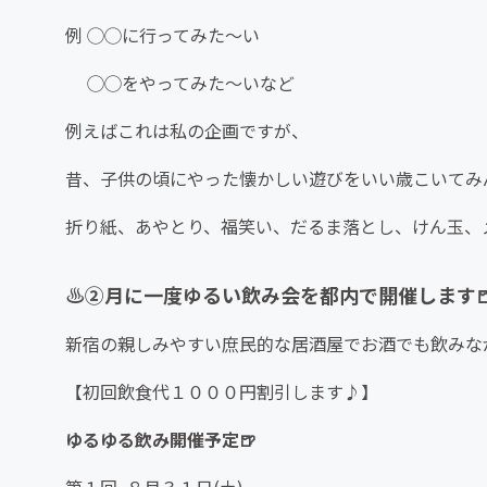
例 ◯◯に行ってみた～い
◯◯をやってみた～いなど
例えばこれは私の企画ですが、
昔、子供の頃にやった懐かしい遊びをいい歳こいてみん
折り紙、あやとり、福笑い、だるま落とし、けん玉、
♨️②月に一度ゆるい飲み会を都内で開催します
新宿の親しみやすい庶民的な居酒屋でお酒でも飲みな
【初回飲食代１０００円割引します♪】
ゆるゆる飲み開催予定🍺