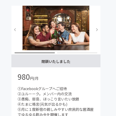
閉鎖いたしました
980
円/月
①Facebookグループへご招待
②ユルーーク。メンバー内の交流
③愚痴、弱音、ほっこり言いたい放題
④たまに格言(元気が出るかも)
⑤月に１度新宿の親しみやすい庶民的な居酒屋
でゆるゆる飲み会を開催します