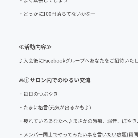
・よく緊張してしまう
・どっかに100円落ちてないかなー
≪活動内容≫
♪入会後にFacebookグループへあなたをご招待いた
♨️①サロン内でのゆるい交流
・毎日のつぶやき
・たまに格言(元気が出るかも♪)
・疲れているあなたへ♪まさかの愚痴、弱音、ぼやき
・メンバー同士でやってみたい事を言いたい放題(賛同