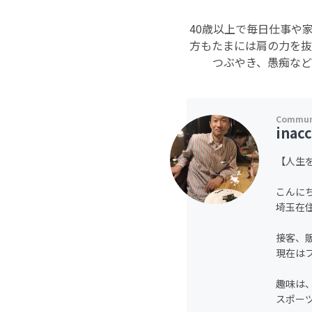
40歳以上で毎日仕事や
方もたまには肩の力を抜
つぶやき、愚痴な
inac
【人生
こんに
埼玉在
接客、
現在は
趣味は
スポー