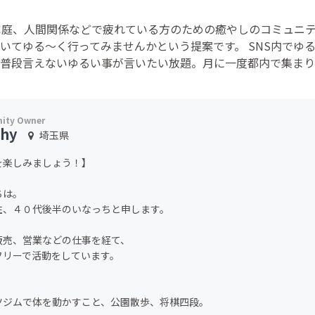
家庭、人間関係などで疲れている方のための癒やしのコミュニ
いてゆる～く行ってみませんかという提案です。 SNS内でゆ
ど普段言えないゆるい事が言いたい放題。月に一度都内で集まり
chy
埼玉県
を楽しみましょう！】
ちは。
住、４０代後半のいなっちと申します。
販売、営業などの仕事を経て、
フリーで活動をしています。
、
ツジムで体を動かすこと、公園散歩、将棋四段。