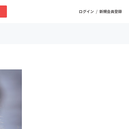
/
求
ログイン
新規会員登録
ニティ
プロダクト
ファッション
スポーツ
ケア
まちづくり・地域活性化