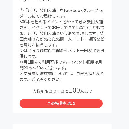
①「月刊、柴田大輔」をFacebookグループ or
メールにてお届けします。
500本を超えるイベントをやってきた柴田大輔
さん。イベントでお伝えできていないことも含
め、月刊、柴田大輔という形で表現します。柴
田大輔さんが感じた感情・人・コト・場所など
を毎月お伝えします。
②はじまり商店街主催のイベント一回参加を提
供します。
＊月1回まで利用可能です。イベント頻度は月
間20本〜30本ございます。
＊交通費や滞在費については、自己負担となり
ます。ご了承ください。
100
人数制限あり：あと
人まで
この特典を選ぶ