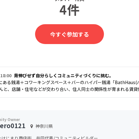
4件
今すぐ参加する
 18:00
背伸びせず自分らしくコミュニティづくりに挑む。
ある銭湯＋コワーキングスペース＋バーのハイパー銭湯「BathHaus(ハ
)さんと、店舗・住宅などが交わり合い、住人同士の関係性が育まれる賃貸住
iero0121
神奈川県
社はじまり商店街 共同代表/コミュニティビルダー