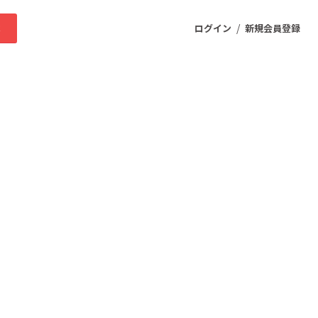
/
求
ログイン
新規会員登録
ニティ
プロダクト
ファッション
スポーツ
ケア
まちづくり・地域活性化