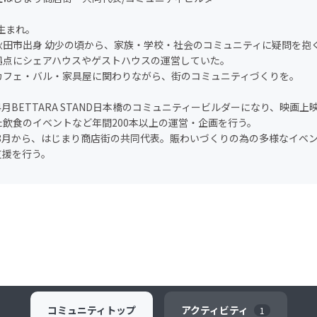
年生まれ。
秋田市出身 幼少の頃から、家族・学校・社会のコミュニティに疑問を抱
拠点にシェアハウスやゲストハウスの運営していた。
カフェ・バル・家具屋に関わりながら、街のコミュニティづくりを。
年4月BETTARA STAND日本橋のコミュニティービルダーになり、映画
た飲食のイベントなど年間200本以上の運営・企画を行う。
8年8月から、はじまり商店街の共同代表。賑わいづくりの為の多様なイベ
支援を行う。
コミュニティ
トップ
アクティビティ
1