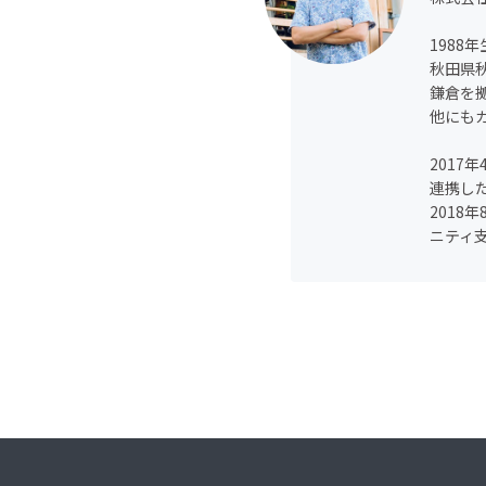
1988
秋田県
鎌倉を
他にも
2017
連携し
201
ニティ