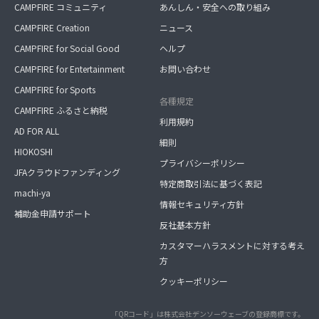
CAMPFIRE コミュニティ
あんしん・安全への取り組み
CAMPFIRE Creation
ニュース
CAMPFIRE for Social Good
ヘルプ
CAMPFIRE for Entertainment
お問い合わせ
CAMPFIRE for Sports
各種規定
CAMPFIRE ふるさと納税
利用規約
AD FOR ALL
細則
HIOKOSHI
プライバシーポリシー
JFAクラウドファンディング
特定商取引法に基づく表記
machi-ya
情報セキュリティ方針
補助金申請サポート
反社基本方針
カスタマーハラスメントに対する考え
方
クッキーポリシー
「QRコード」は株式会社デンソーウェーブの登録商標です。