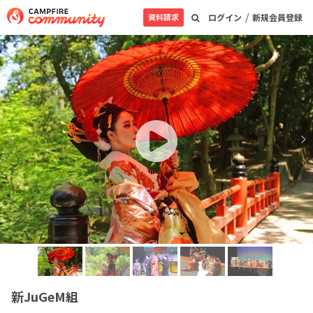
/
資料請求
ログイン
新規会員登録
新JuGeM組