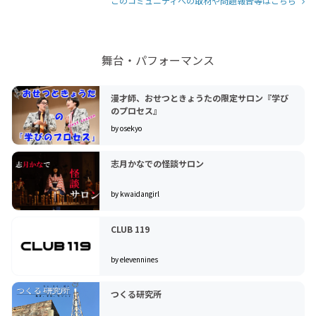
このコミュニティへの取材や問題報告等はこちら
舞台・パフォーマンス
漫才師、おせつときょうたの限定サロン『学び
のプロセス』
by osekyo
志月かなでの怪談サロン
by kwaidangirl
CLUB 119
by elevennines
つくる研究所