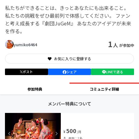
私たちができることは、きっとあなたにも出来ること。
私たちの挑戦をぜひ最前列で体感してください。 ファン
と考え成長する『劇団JuGeM』 あなたのアイデアが未来
を作る。
1
人
yumiko6464
が参加中
お気に入りに登録する
ポスト
シェア
LINEで送る
参加特典
コミュニティ詳細
メンバー特典について
500
¥
/月
参加：1名