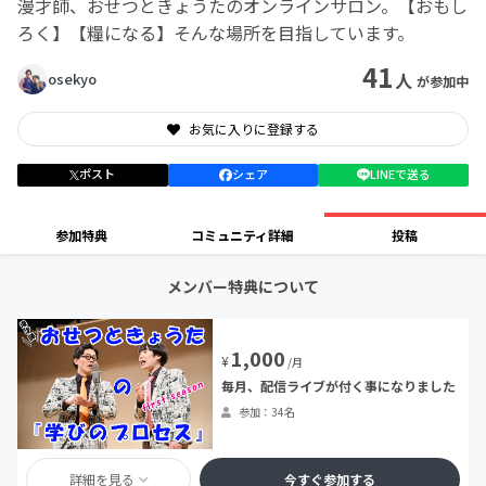
漫才師、おせつときょうたのオンラインサロン。【おもし
ろく】【糧になる】そんな場所を目指しています。
41
人
osekyo
が参加中
お気に入りに登録する
ポスト
シェア
LINEで送る
参加特典
コミュニティ詳細
投稿
メンバー特典について
1,000
¥
/月
毎月、配信ライブが付く事になりました
参加：34名
詳細を見る
今すぐ参加する